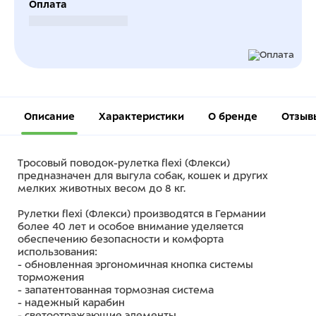
Оплата
Безналичный расчет
Описание
Характеристики
О бренде
Отзыв
Тросовый поводок-рулетка flexi (Флекси)
предназначен для выгула собак, кошек и других
мелких животных весом до 8 кг.
Рулетки flexi (Флекси) производятся в Германии
более 40 лет и особое внимание уделяется
обеспечению безопасности и комфорта
использования:
- обновленная эргономичная кнопка системы
торможения
- запатентованная тормозная система
- надежный карабин
- светоотражающие элементы