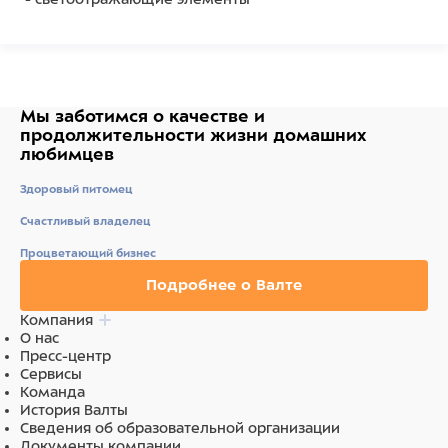
Запатентованая система сматывания и фиксации
длины — дополнительное удобство, помогающее
контролировать поведение питомца. Корпус рулетки
выполнен из ударопрочного пластика.
Мы заботимся о качестве
и
Рулетка очень легка в применении, принесет вам
продолжительности жизни
домашних
еще большую радость от моментов, проведенных с
любимцев
любимцем.
Длина 3 м, цвет красный.
Здоровый питомец
Состав
Счастливый владелец
Процветающий бизнес
ударопрочный пластик
Подробнее о Валте
Компания
О нас
Пресс-центр
Сервисы
Команда
История Валты
Сведения об образовательной организации
Документы компании