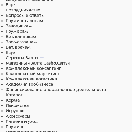
Еще
Сотрудничество
Вопросы и ответы
Груминг салонам
Заводчикам
Грумерам
Вет. клиникам
Зоомагазинам
Вет. врачам
Еще
Сервисы Валты
Магазины «Валта Cash&Carry»
Комплексный консалтинг
Комплексный маркетинг
Комплексная логистика
Академия зообизнеса
Финансирование операционной деятельности
Каталог
Корма
Лакомства
Игрушки
Аксессуары
Гигиена и уход
Груминг