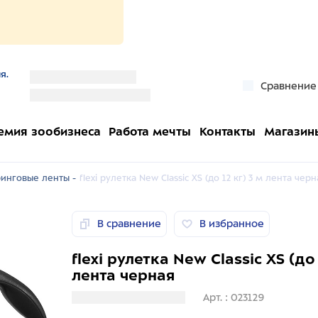
я.
''
Сравнение
''
емия зообизнеса
Работа мечты
Контакты
Магазин
ринговые ленты -
flexi рулетка New Classic XS (до 12 кг) 3 м лента черн
В сравнение
В избранное
flexi рулетка New Classic XS (до 
лента черная
Загрузка информации
Арт. : 023129