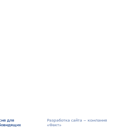
сия для
Разработка сайта –­ компания
бовидящих
«Факт»