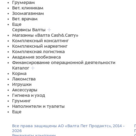
Грумерам
Вет. клиникам
Зоомагазинам
Вет. врачам
Еще
Сервисы Валты
Магазины «Валта Cash&Carry»
Комплексный консалтинг
Комплексный маркетинг
Комплексная логистика
Академия зообизнеса
Финансирование операционной деятельности
Каталог
Корма
Лакомства
Игрушки
Аксессуары
Гигиена и уход
Груминг
Наполнители и туалеты
Еще
Все права защищены АО «Валта Пет Продактс», 2014 -
2026
Реквизиты компании