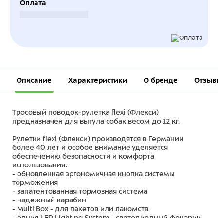
Оплата
Безналичный расчет
Описание
Характеристики
О бренде
Отзыв
Тросовый поводок-рулетка flexi (Флекси)
предназначен для выгула собак весом до 12 кг.
Рулетки flexi (Флекси) производятся в Германии
более 40 лет и особое внимание уделяется
обеспечению безопасности и комфорта
использования:
- обновленная эргономичная кнопка системы
торможения
- запатентованная тормозная система
- надежный карабин
- Multi Box - для пакетов или лакомств
- опция LED Lighting System - светодиодный фонарик