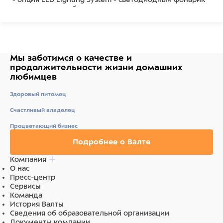
для повышения безопасности в темноте
Запатентованая система сматывания и фиксации
длины — дополнительное удобство, помогающее
контролировать поведение питомца. Корпус рулетки
выполнен из ударопрочного пластика.
Мы заботимся о качестве
и
продолжительности жизни
домашних
Рулетка очень легка в применении, принесет вам
любимцев
еще большую радость от моментов, проведенных с
любимцем.
Здоровый питомец
Длина 8 м, цвет черный.
Счастливый владелец
Состав
Процветающий бизнес
ударопрочный пластик
Подробнее о Валте
Компания
О нас
Пресс-центр
Сервисы
Команда
История Валты
Сведения об образовательной организации
Документы компании