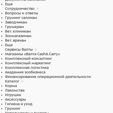
Еще
Сотрудничество
Вопросы и ответы
Груминг салонам
Заводчикам
Грумерам
Вет. клиникам
Зоомагазинам
Вет. врачам
Еще
Сервисы Валты
Магазины «Валта Cash&Carry»
Комплексный консалтинг
Комплексный маркетинг
Комплексная логистика
Академия зообизнеса
Финансирование операционной деятельности
Каталог
Корма
Лакомства
Игрушки
Аксессуары
Гигиена и уход
Груминг