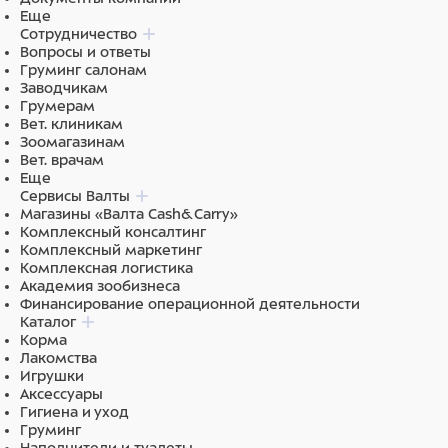
Еще
Сотрудничество
Вопросы и ответы
Груминг салонам
Заводчикам
Грумерам
Вет. клиникам
Зоомагазинам
Вет. врачам
Еще
Сервисы Валты
Магазины «Валта Cash&Carry»
Комплексный консалтинг
Комплексный маркетинг
Комплексная логистика
Академия зообизнеса
Финансирование операционной деятельности
Каталог
Корма
Лакомства
Игрушки
Аксессуары
Гигиена и уход
Груминг