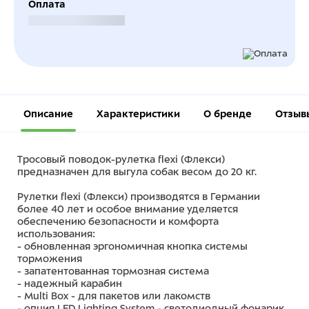
Оплата
Безналичный расчет
Описание
Характеристики
О бренде
Отзыв
Тросовый поводок-рулетка flexi (Флекси)
предназначен для выгула собак весом до 20 кг.
Рулетки flexi (Флекси) производятся в Германии
более 40 лет и особое внимание уделяется
обеспечению безопасности и комфорта
использования:
- обновленная эргономичная кнопка системы
торможения
- запатентованная тормозная система
- надежный карабин
- Multi Box - для пакетов или лакомств
- опция LED Lighting System - светодиодный фонарик