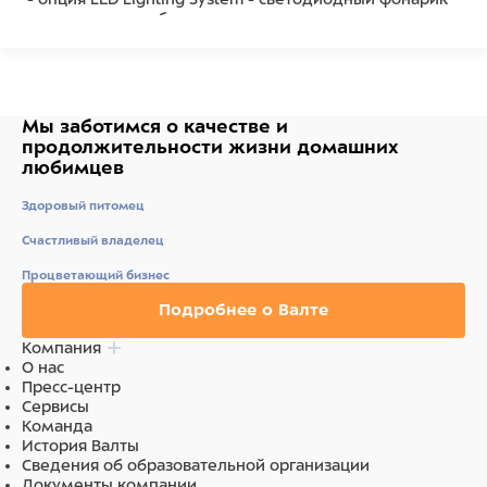
для повышения безопасности в темноте
Запатентованая система сматывания и фиксации
длины — дополнительное удобство, помогающее
контролировать поведение питомца. Корпус рулетки
выполнен из ударопрочного пластика.
Мы заботимся о качестве
и
продолжительности жизни
домашних
Рулетка очень легка в применении, принесет вам
любимцев
еще большую радость от моментов, проведенных с
любимцем.
Здоровый питомец
Длина 8 м, цвет синий.
Счастливый владелец
Состав
Процветающий бизнес
ударопрочный пластик
Подробнее о Валте
Компания
О нас
Пресс-центр
Сервисы
Команда
История Валты
Сведения об образовательной организации
Документы компании