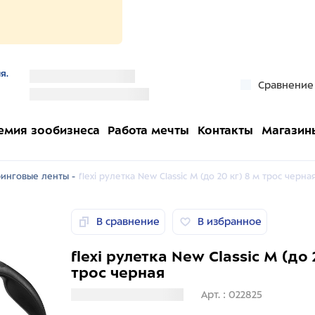
я.
''
Сравнение
''
емия зообизнеса
Работа мечты
Контакты
Магазин
ринговые ленты -
flexi рулетка New Classic M (до 20 кг) 8 м трос черна
В сравнение
В избранное
flexi рулетка New Classic M (до 
трос черная
Загрузка информации
Арт. : 022825