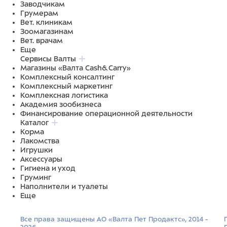
Заводчикам
Грумерам
Вет. клиникам
Зоомагазинам
Вет. врачам
Еще
Сервисы Валты
Магазины «Валта Cash&Carry»
Комплексный консалтинг
Комплексный маркетинг
Комплексная логистика
Академия зообизнеса
Финансирование операционной деятельности
Каталог
Корма
Лакомства
Игрушки
Аксессуары
Гигиена и уход
Груминг
Наполнители и туалеты
Еще
Все права защищены АО «Валта Пет Продактс», 2014 -