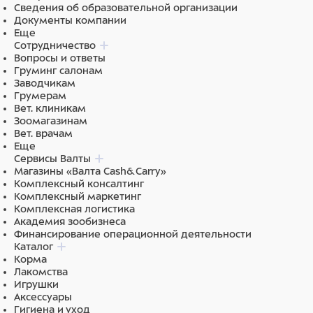
Сведения об образовательной организации
Документы компании
Еще
Сотрудничество
Вопросы и ответы
Груминг салонам
Заводчикам
Грумерам
Вет. клиникам
Зоомагазинам
Вет. врачам
Еще
Сервисы Валты
Магазины «Валта Cash&Carry»
Комплексный консалтинг
Комплексный маркетинг
Комплексная логистика
Академия зообизнеса
Финансирование операционной деятельности
Каталог
Корма
Лакомства
Игрушки
Аксессуары
Гигиена и уход