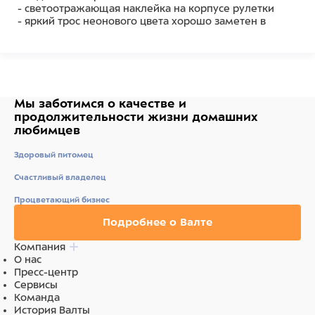
- светоотражающая наклейка на корпусе рулетки
- яркий трос неонового цвета хорошо заметен в
сумерки и туман
- возможность крепления Multi Box - для пакетов или
лакомств
Запатентованая система сматывания и фиксации
длины — дополнительное удобство, помогающее
Мы заботимся о качестве
и
контролировать поведение животного.
продолжительности жизни
домашних
Корпус рулетки выполнен из ударопрочного пластика.
любимцев
Рулетка очень легка в применении, принесет вам
Здоровый питомец
еще большую радость от моментов, проведенных с
любимцем.
Счастливый владелец
Длина 5 м, цвет неоновый оранжевый
Процветающий бизнес
Подробнее о Валте
Состав
Компания
ударопрочный пластик
О нас
Пресс-центр
Сервисы
Команда
История Валты