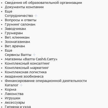
Сведения об образовательной организации
Документы компании
Еще
Сотрудничество
Вопросы и ответы
Груминг салонам
Заводчикам
Грумерам
Вет. клиникам
Зоомагазинам
Вет. врачам
Еще
Сервисы Валты
Магазины «Валта Cash&Carry»
Комплексный консалтинг
Комплексный маркетинг
Комплексная логистика
Академия зообизнеса
Финансирование операционной деятельности
Каталог
Корма
Лакомства
Игрушки
Аксессуары
Гигиена и уход