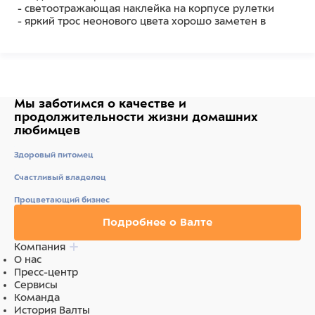
- светоотражающая наклейка на корпусе рулетки
- яркий трос неонового цвета хорошо заметен в
сумерки и туман
- возможность крепления Multi Box - для пакетов или
лакомств
Запатентованая система сматывания и фиксации
длины — дополнительное удобство, помогающее
Мы заботимся о качестве
и
контролировать поведение животного.
продолжительности жизни
домашних
Корпус рулетки выполнен из ударопрочного пластика.
любимцев
Рулетка очень легка в применении, принесет вам
Здоровый питомец
еще большую радость от моментов, проведенных с
любимцем.
Счастливый владелец
Длина 5 м, цвет неоновый голубой
Процветающий бизнес
Подробнее о Валте
Состав
Компания
ударопрочный пластик
О нас
Пресс-центр
Сервисы
Команда
История Валты