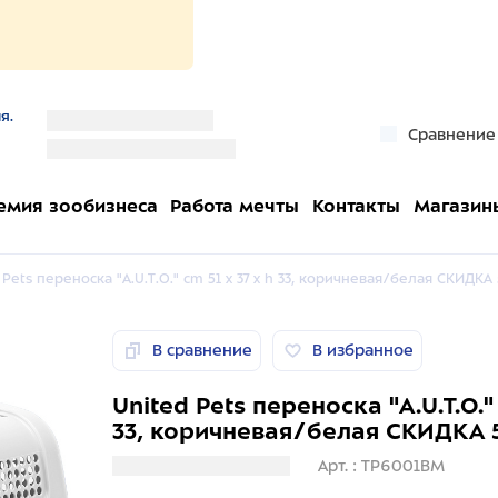
я.
''
Сравнение
''
емия зообизнеса
Работа мечты
Контакты
Магазин
 Pets переноска "A.U.T.O." cm 51 x 37 x h 33, коричневая/белая СКИДКА
В сравнение
В избранное
United Pets переноска "A.U.T.O." 
33, коричневая/белая СКИДКА
Загрузка информации
Арт. : TP6001BM