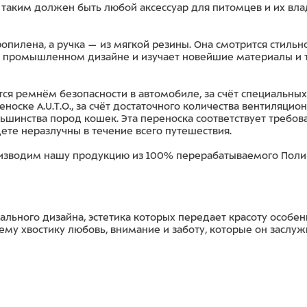
аким должен быть любой аксессуар для питомцев и их владе
ропилена, а ручка — из мягкой резины. Она смотрится стиль
 в промышленном дизайне и изучает новейшие материалы и 
тся ремнём безопасности в автомобиле, за счёт специальных
носке A.U.T.O., за счёт достаточного количества вентиляцио
ьшинства пород кошек. Эта переноска соответствует требо
ете неразлучны в течение всего путешествия.
оизводим нашу продукцию из 100% перерабатываемого Полип
нального дизайна, эстетика которых передает красоту особ
оему хвостику любовь, внимание и заботу, которые он заслуж