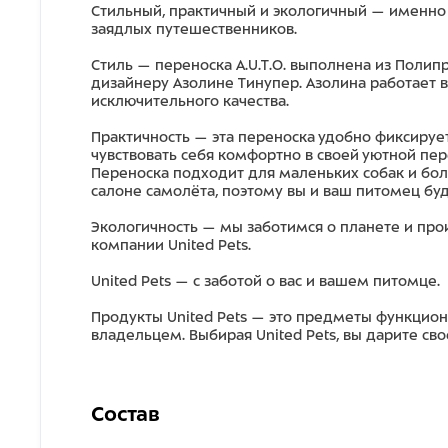
Стильный, практичный и экологичный — именно т
заядлых путешественников.
Стиль — переноска A.U.T.O. выполнена из Полип
дизайнеру Азолине Тинупер. Азолина работает
исключительного качества.
Практичность — эта переноска удобно фиксируе
чувствовать себя комфортно в своей уютной пере
Переноска подходит для маленьких собак и бол
салоне самолёта, поэтому вы и ваш питомец буд
Экологичность — мы заботимся о планете и пр
компании United Pets.
United Pets — с заботой о вас и вашем питомце.
Продукты United Pets — это предметы функцио
владельцем. Выбирая United Pets, вы дарите св
Состав