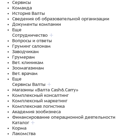
Сервисы
Команда
История Валты
Сведения об образовательной организации
Документы компании
Еще
Сотрудничество
Вопросы и ответы
Груминг салонам
Заводчикам
Грумерам
Вет. клиникам
Зоомагазинам
Вет. врачам
Еще
Сервисы Валты
Магазины «Валта Cash&Carry»
Комплексный консалтинг
Комплексный маркетинг
Комплексная логистика
Академия зообизнеса
Финансирование операционной деятельности
Каталог
Корма
Лакомства