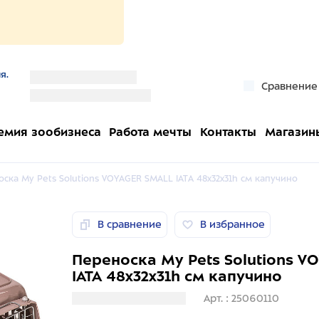
я.
''
Сравнение
''
емия зообизнеса
Работа мечты
Контакты
Магазин
ска My Pets Solutions VOYAGER SMALL IATA 48x32x31h см капучино
В сравнение
В избранное
Переноска My Pets Solutions 
IATA 48x32x31h см капучино
Загрузка информации
Арт. : 25060110