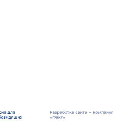
сия для
Разработка сайта –­ компания
бовидящих
«Факт»