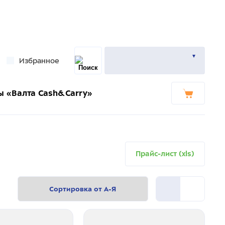
Избранное
ы «Валта Cash&Carry»
Прайс-лист (xls)