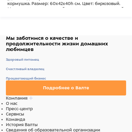
кормушка. Размер: 60х42х40h см. Цвет: бирюзовый.
Максимально допустимый вес животного для данной
переноски 20 кг. Соответствует стандартам ж/д и
авиа (салон и багажное отделение) перевозок.
Состав
Мы заботимся о качестве
и
Пластик 100%
продолжительности жизни
домашних
любимцев
Здоровый питомец
Счастливый владелец
Процветающий бизнес
Подробнее о Валте
Компания
О нас
Пресс-центр
Сервисы
Команда
История Валты
Сведения об образовательной организации