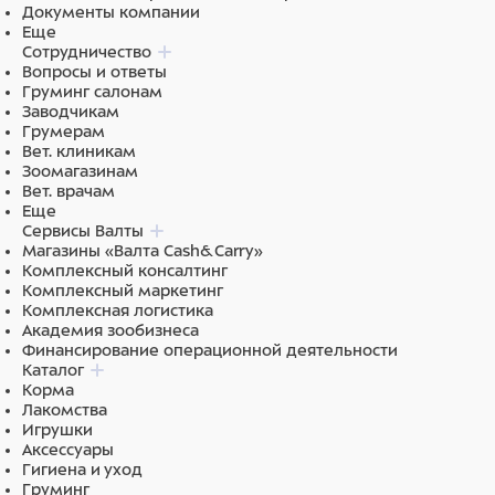
Документы компании
Еще
Сотрудничество
Вопросы и ответы
Груминг салонам
Заводчикам
Грумерам
Вет. клиникам
Зоомагазинам
Вет. врачам
Еще
Сервисы Валты
Магазины «Валта Cash&Carry»
Комплексный консалтинг
Комплексный маркетинг
Комплексная логистика
Академия зообизнеса
Финансирование операционной деятельности
Каталог
Корма
Лакомства
Игрушки
Аксессуары
Гигиена и уход
Груминг