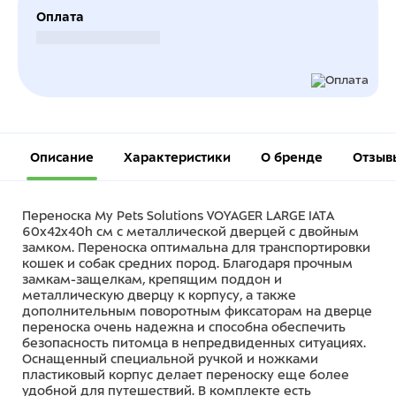
Оплата
Безналичный расчет
Описание
Характеристики
О бренде
Отзыв
Переноска My Pets Solutions VOYAGER LARGE IATA
60х42х40h см с металлической дверцей с двойным
замком. Переноска оптимальна для транспортировки
кошек и собак средних пород. Благодаря прочным
замкам-защелкам, крепящим поддон и
металлическую дверцу к корпусу, а также
дополнительным поворотным фиксаторам на дверце
переноска очень надежна и способна обеспечить
безопасность питомца в непредвиденных ситуациях.
Оснащенный специальной ручкой и ножками
пластиковый корпус делает переноску еще более
удобной для путешествий. В комплекте есть