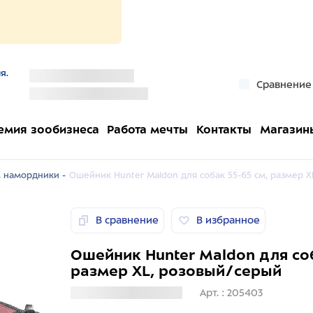
я.
''
Сравнение
''
емия зообизнеса
Работа мечты
Контакты
Магазин
 намордники -
Ошейник Hunter Maldon для собак 55-65 см, размер 
В сравнение
В избранное
Ошейник Hunter Maldon для соб
размер XL, розовый/серый
Загрузка информации
Арт. : 205403