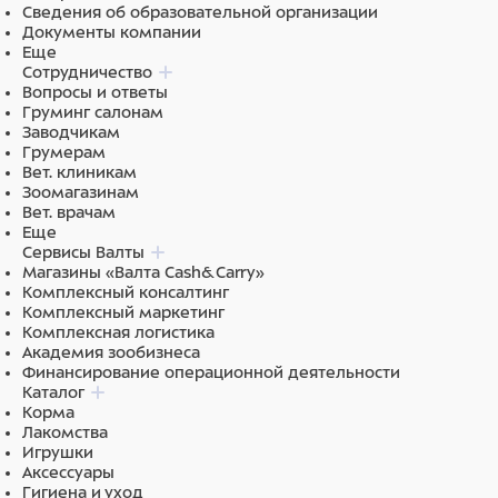
Сведения об образовательной организации
Документы компании
Еще
Сотрудничество
Вопросы и ответы
Груминг салонам
Заводчикам
Грумерам
Вет. клиникам
Зоомагазинам
Вет. врачам
Еще
Сервисы Валты
Магазины «Валта Cash&Carry»
Комплексный консалтинг
Комплексный маркетинг
Комплексная логистика
Академия зообизнеса
Финансирование операционной деятельности
Каталог
Корма
Лакомства
Игрушки
Аксессуары
Гигиена и уход