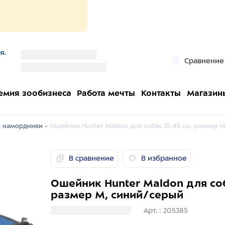
я.
''
Сравнение
''
емия зообизнеса
Работа мечты
Контакты
Магазин
 намордники -
Ошейник Hunter Maldon для собак 35-45 см, размер 
В сравнение
В избранное
Ошейник Hunter Maldon для соб
размер M, синий/серый
Загрузка информации
Арт. : 205385