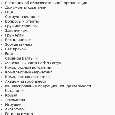
Сведения об образовательной организации
Документы компании
Еще
Сотрудничество
Вопросы и ответы
Груминг салонам
Заводчикам
Грумерам
Вет. клиникам
Зоомагазинам
Вет. врачам
Еще
Сервисы Валты
Магазины «Валта Cash&Carry»
Комплексный консалтинг
Комплексный маркетинг
Комплексная логистика
Академия зообизнеса
Финансирование операционной деятельности
Каталог
Корма
Лакомства
Игрушки
Аксессуары
Гигиена и уход