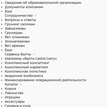
Сведения об образовательной организации
Документы компании
Еще
Сотрудничество
Вопросы и ответы
Груминг салонам
Заводчикам
Грумерам
Вет. клиникам
Зоомагазинам
Вет. врачам
Еще
Сервисы Валты
Магазины «Валта Cash&Carry»
Комплексный консалтинг
Комплексный маркетинг
Комплексная логистика
Академия зообизнеса
Финансирование операционной деятельности
Каталог
Корма
Лакомства
Игрушки
Аксессуары
Гигиена и уход