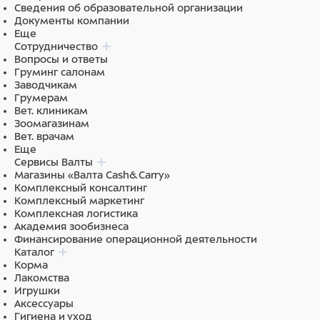
Сведения об образовательной организации
Документы компании
Еще
Сотрудничество
Вопросы и ответы
Груминг салонам
Заводчикам
Грумерам
Вет. клиникам
Зоомагазинам
Вет. врачам
Еще
Сервисы Валты
Магазины «Валта Cash&Carry»
Комплексный консалтинг
Комплексный маркетинг
Комплексная логистика
Академия зообизнеса
Финансирование операционной деятельности
Каталог
Корма
Лакомства
Игрушки
Аксессуары
Гигиена и уход