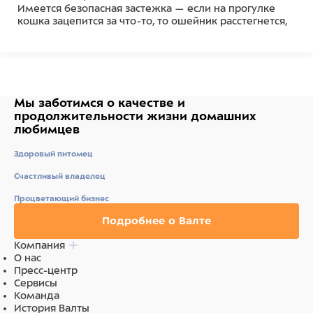
Имеется безопасная застежка — если на прогулке
кошка зацепится за что-то, то ошейник расстегнется,
что не приведет к удушению животного.
Благодаря ползунку можно регулировать размер
ошейника. Также имеется светоотражающие рисунки
для большей видимости питомца в темноте.
Диаметр ошейника – 23 см, ширина – 1,1 см.
Мы заботимся о качестве
и
продолжительности жизни
домашних
Состав
любимцев
Нейлон
Здоровый питомец
Счастливый владелец
Процветающий бизнес
Подробнее о Валте
Компания
О нас
Пресс-центр
Сервисы
Команда
История Валты