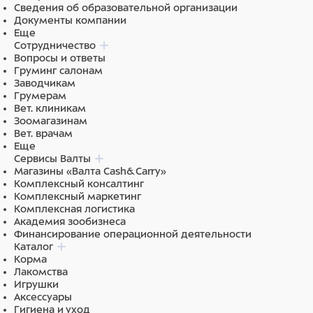
Сведения об образовательной организации
Документы компании
Еще
Сотрудничество
Вопросы и ответы
Груминг салонам
Заводчикам
Грумерам
Вет. клиникам
Зоомагазинам
Вет. врачам
Еще
Сервисы Валты
Магазины «Валта Cash&Carry»
Комплексный консалтинг
Комплексный маркетинг
Комплексная логистика
Академия зообизнеса
Финансирование операционной деятельности
Каталог
Корма
Лакомства
Игрушки
Аксессуары
Гигиена и уход