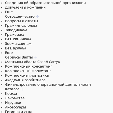
Сведения об образовательной организации
Документы компании
Еще
Сотрудничество
Вопросы и ответы
Груминг салонам
Заводчикам
Грумерам
Вет. клиникам
Зоомагазинам
Вет. врачам
Еще
Сервисы Валты
Магазины «Валта Cash&Carry»
Комплексный консалтинг
Комплексный маркетинг
Комплексная логистика
Академия зообизнеса
Финансирование операционной деятельности
Каталог
Корма
Лакомства
Игрушки
Аксессуары
Гигиена и уход