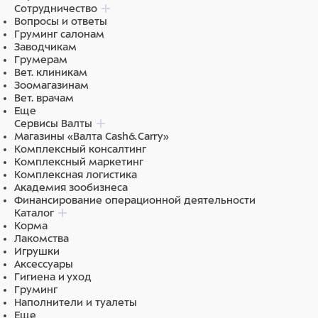
Сотрудничество
Вопросы и ответы
Груминг салонам
Заводчикам
Грумерам
Вет. клиникам
Зоомагазинам
Вет. врачам
Еще
Сервисы Валты
Магазины «Валта Cash&Carry»
Комплексный консалтинг
Комплексный маркетинг
Комплексная логистика
Академия зообизнеса
Финансирование операционной деятельности
Каталог
Корма
Лакомства
Игрушки
Аксессуары
Гигиена и уход
Груминг
Наполнители и туалеты
Еще