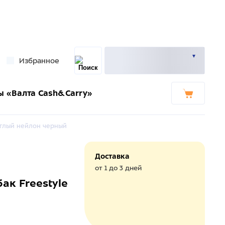
Избранное
ы «Валта Cash&Carry»
руглый нейлон черный
Доставка
от 1 до 3 дней
ак Freestyle