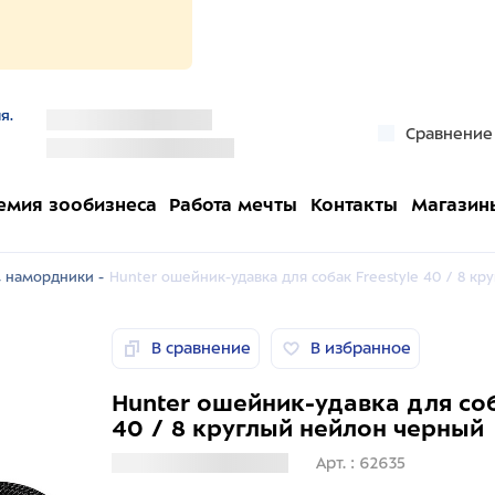
я.
''
Сравнение
''
емия зообизнеса
Работа мечты
Контакты
Магазин
 намордники -
Hunter ошейник-удавка для собак Freestyle 40 / 8 к
В сравнение
В избранное
Hunter ошейник-удавка для соб
40 / 8 круглый нейлон черный
Загрузка информации
Арт. : 62635