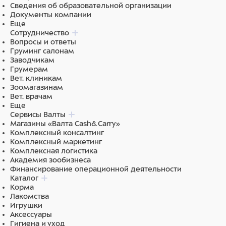
Сведения об образовательной организации
Документы компании
Еще
Сотрудничество
Вопросы и ответы
Груминг салонам
Заводчикам
Грумерам
Вет. клиникам
Зоомагазинам
Вет. врачам
Еще
Сервисы Валты
Магазины «Валта Cash&Carry»
Комплексный консалтинг
Комплексный маркетинг
Комплексная логистика
Академия зообизнеса
Финансирование операционной деятельности
Каталог
Корма
Лакомства
Игрушки
Аксессуары
Гигиена и уход