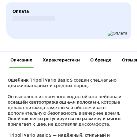
Оплата
Безналичный расчет
Описание
Характеристики
О бренде
Отзыв
Ошейник Tripoli Vario Basic S
создан специально
для миниатюрных и средних пород.
Он выполнен из прочного водостойкого нейлона и
оснащён светоотражающими полосами
, которые
делают питомца заметным и обеспечивают
дополнительную безопасность в вечернее время.
Ошейник
легко регулируется по размеру и мягко
прилегает к шее
, не доставляя дискомфорта.
Tripoli Vario Basic S — надёжный, стильный и