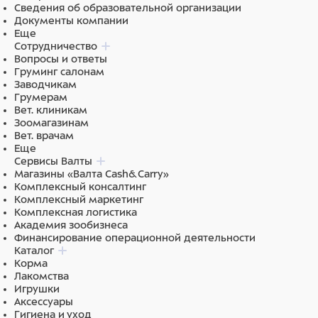
Сведения об образовательной организации
Документы компании
Еще
Сотрудничество
Вопросы и ответы
Груминг салонам
Заводчикам
Грумерам
Вет. клиникам
Зоомагазинам
Вет. врачам
Еще
Сервисы Валты
Магазины «Валта Cash&Carry»
Комплексный консалтинг
Комплексный маркетинг
Комплексная логистика
Академия зообизнеса
Финансирование операционной деятельности
Каталог
Корма
Лакомства
Игрушки
Аксессуары
Гигиена и уход