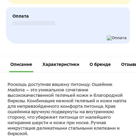
Оплата
Безналичный расчет
Описание
Характеристики
О бренде
Отзыв
Роскошь доступная вашему питомцу. Ошейник
Madona – это уникальное сочетание
высококачественной телячьей кожи и благородной
бирюзы. Комбинация нежной телячьей и кожи наппа
для непревзойденного комфорта питомца. Края
ошейника вручную подвернуты на внутреннюю
сторону, что убережет питомца от малейшего
натирания шерсти и кожи при носке. Ручная
инкрустация деликатными стальными клепками и
бирюзой.