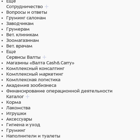
Еще
Сотрудничество
Вопросы и ответы
Груминг салонам
Заводчикам
Грумерам
Вет. клиникам
Зоомагазинам
Вет. врачам
Еще
Сервисы Валты
Магазины «Валта Cash&Carry»
Комплексный консалтинг
Комплексный маркетинг
Комплексная логистика
Академия зообизнеса
Финансирование операционной деятельности
Каталог
Корма
Лакомства
Игрушки
Аксессуары
Гигиена и уход
Груминг
Наполнители и туалеты