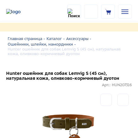
Главная страница -
Каталог -
Аксессуары -
Ошейники, шлейки, намордники -
Hunter ошейник для собак Lemvig S (45 см), натуральная
кожа, оливково-коричневый дуотон
Hunter ошейник для собак Lemvig S (45 см),
натуральная кожа, оливково-коричневый дуотон
Арт.: HUN207316