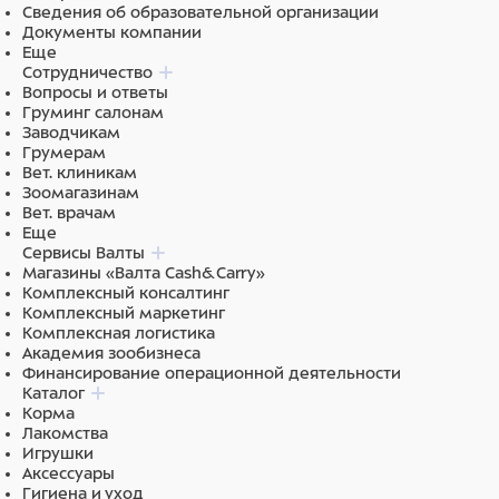
Сведения об образовательной организации
Документы компании
Еще
Сотрудничество
Вопросы и ответы
Груминг салонам
Заводчикам
Грумерам
Вет. клиникам
Зоомагазинам
Вет. врачам
Еще
Сервисы Валты
Магазины «Валта Cash&Carry»
Комплексный консалтинг
Комплексный маркетинг
Комплексная логистика
Академия зообизнеса
Финансирование операционной деятельности
Каталог
Корма
Лакомства
Игрушки
Аксессуары
Гигиена и уход