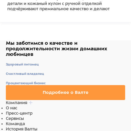
детали и кожаный кулон с ручной отделкой
подчёркивают премиальное качество и делают
каждое изделие уникальным.
LEMVIG - идеальный выбор для владельцев,
которые ценят современный дизайн и безупречное
немецкое качество.
Мы заботимся о качестве
и
продолжительности жизни
домашних
Состав
любимцев
Натуральная кожа
Здоровый питомец
Счастливый владелец
Процветающий бизнес
Подробнее о Валте
Компания
О нас
Пресс-центр
Сервисы
Команда
История Валты