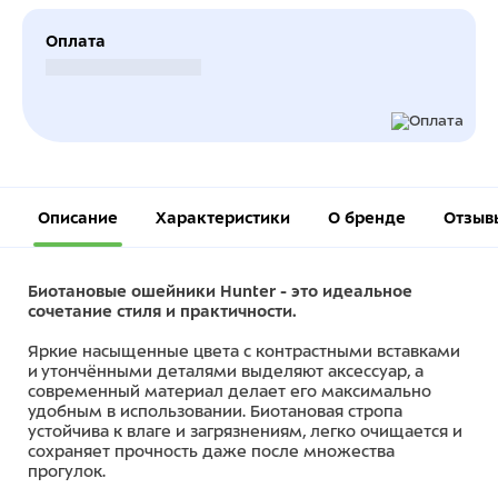
Оплата
Безналичный расчет
Описание
Характеристики
О бренде
Отзыв
Биотановые ошейники Hunter - это идеальное
сочетание стиля и практичности.
Яркие насыщенные цвета с контрастными вставками
и утончёнными деталями выделяют аксессуар, а
современный материал делает его максимально
удобным в использовании. Биотановая стропа
устойчива к влаге и загрязнениям, легко очищается и
сохраняет прочность даже после множества
прогулок.