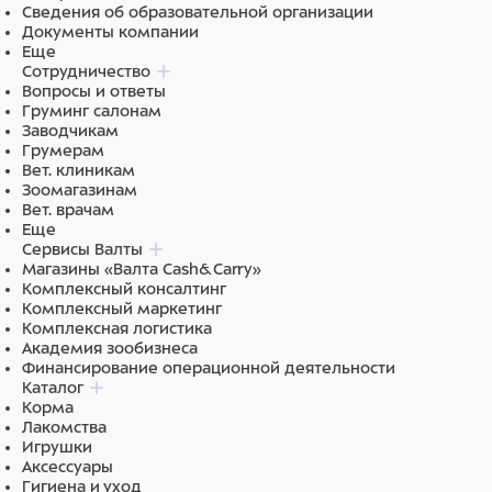
Сведения об образовательной организации
Документы компании
Еще
Сотрудничество
Вопросы и ответы
Груминг салонам
Заводчикам
Грумерам
Вет. клиникам
Зоомагазинам
Вет. врачам
Еще
Сервисы Валты
Магазины «Валта Cash&Carry»
Комплексный консалтинг
Комплексный маркетинг
Комплексная логистика
Академия зообизнеса
Финансирование операционной деятельности
Каталог
Корма
Лакомства
Игрушки
Аксессуары
Гигиена и уход