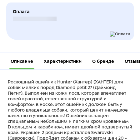
Оплата
Безналичный расчет
Описание
Характеристики
О бренде
Отзыв
Роскошный ошейник Hunter (Хантер) (ХАНТЕР) для
собак мелких пород Diamond petit 27 (Даймонд
Петит). Выполнен из кожи лося, которая впечатляет
своей красотой, естественной структурой и
комфортом в носке. Этот ошейник должен быть у
любого владельца собаки, который ценит немецкое
качество и уникальность! Ошейник оснащен
специальным небольшим и легким хромированным
D кольцом и карабином, имеет двойной подвернутый
край. Украшен 2 рядами кристаллов Swarovski
(Сваровски). Подойдет собакам с обхватом шеи 20 -