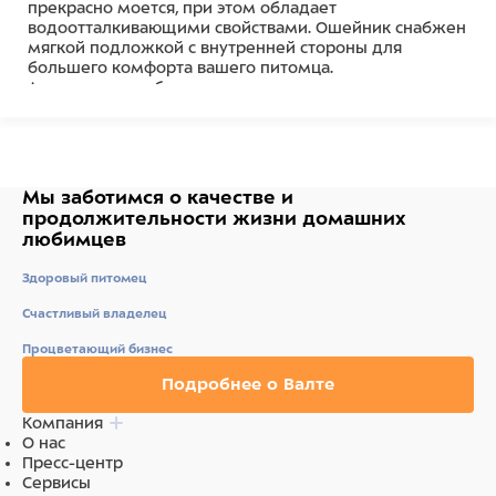
прекрасно моется, при этом обладает
водоотталкивающими свойствами. Ошейник снабжен
мягкой подложкой с внутренней стороны для
большего комфорта вашего питомца.
А яркие цвета обеспечивают лучшую видимость в
любую погоду и на любой местности.
Обхват шеи 27-35 см, ширина ошейника 2 см.
Подходит для ежедневных прогулок и тренировок.
Мы заботимся о качестве
и
Состав
продолжительности жизни
домашних
любимцев
Нейлон, пластик, неопрен
Здоровый питомец
Счастливый владелец
Процветающий бизнес
Подробнее о Валте
Компания
О нас
Пресс-центр
Сервисы