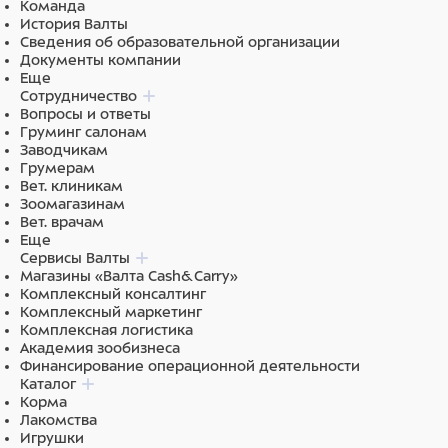
Команда
История Валты
Сведения об образовательной организации
Документы компании
Еще
Сотрудничество
Вопросы и ответы
Груминг салонам
Заводчикам
Грумерам
Вет. клиникам
Зоомагазинам
Вет. врачам
Еще
Сервисы Валты
Магазины «Валта Cash&Carry»
Комплексный консалтинг
Комплексный маркетинг
Комплексная логистика
Академия зообизнеса
Финансирование операционной деятельности
Каталог
Корма
Лакомства
Игрушки