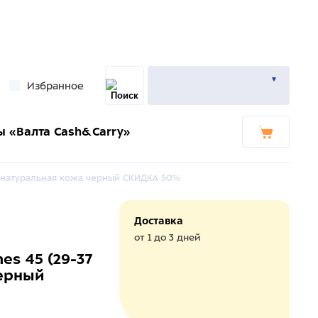
Избранное
ы «Валта Cash&Carry»
см натуральная кожа черный СКИДКА 50%
Доставка
от 1 до 3 дней
es 45 (29-37
черный