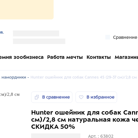
я.
''
Сравнение
''
емия зообизнеса
Работа мечты
Контакты
Магазин
 намордники -
Hunter ошейник для собак Cannes 45 (29-37 см)/2,8 
В сравнение
В избранное
Hunter ошейник для собак Cann
см)/2,8 см натуральная кожа 
СКИДКА 50%
Загрузка информации
Арт. : 63802