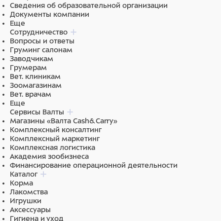
Сведения об образовательной организации
Документы компании
Еще
Сотрудничество
Вопросы и ответы
Груминг салонам
Заводчикам
Грумерам
Вет. клиникам
Зоомагазинам
Вет. врачам
Еще
Сервисы Валты
Магазины «Валта Cash&Carry»
Комплексный консалтинг
Комплексный маркетинг
Комплексная логистика
Академия зообизнеса
Финансирование операционной деятельности
Каталог
Корма
Лакомства
Игрушки
Аксессуары
Гигиена и уход