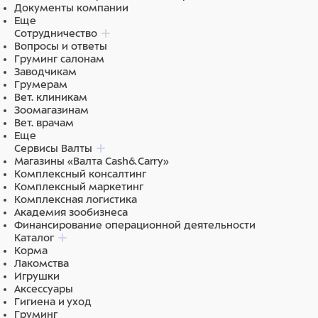
Документы компании
Еще
Сотрудничество
Вопросы и ответы
Груминг салонам
Заводчикам
Грумерам
Вет. клиникам
Зоомагазинам
Вет. врачам
Еще
Сервисы Валты
Магазины «Валта Cash&Carry»
Комплексный консалтинг
Комплексный маркетинг
Комплексная логистика
Академия зообизнеса
Финансирование операционной деятельности
Каталог
Корма
Лакомства
Игрушки
Аксессуары
Гигиена и уход
Груминг