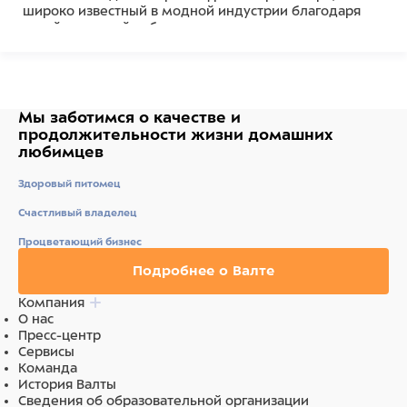
широко известный в модной индустрии благодаря
своей успешной работе с такими модными домами
как Armani, Versace, Trussardi, Prada.
Состав
100% Полиэстер
Мы заботимся о качестве
и
продолжительности жизни
домашних
любимцев
Здоровый питомец
Счастливый владелец
Процветающий бизнес
Подробнее о Валте
Компания
О нас
Пресс-центр
Сервисы
Команда
История Валты
Сведения об образовательной организации