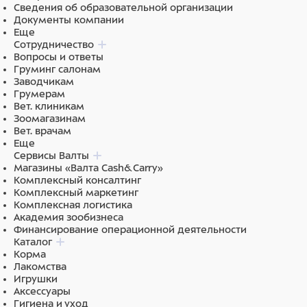
Сведения об образовательной организации
Документы компании
Еще
Сотрудничество
Вопросы и ответы
Груминг салонам
Заводчикам
Грумерам
Вет. клиникам
Зоомагазинам
Вет. врачам
Еще
Сервисы Валты
Магазины «Валта Cash&Carry»
Комплексный консалтинг
Комплексный маркетинг
Комплексная логистика
Академия зообизнеса
Финансирование операционной деятельности
Каталог
Корма
Лакомства
Игрушки
Аксессуары
Гигиена и уход