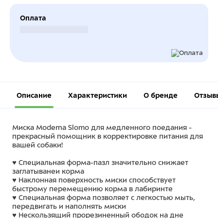
Оплата
Безналичный расчет
Описание
Характеристики
О бренде
Отзыв
Миска Moderna Slomo для медленного поедания -
прекрасный помощник в корректировке питания для
вашей собаки!
♥ Специальная форма-пазл значительно снижает
заглатыванеи корма
♥ Наклонная поверхность миски способствует
быстрому перемещению корма в лабиринте
♥ Специальная форма позволяет с легкостью мыть,
передвигать и наполнять миски
♥ Нескользящий прорезиненный ободок на дне