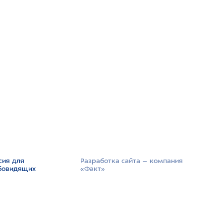
сия для
Разработка сайта –­ компания
бовидящих
«Факт»