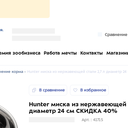
я.
''
Сравнение
''
емия зообизнеса
Работа мечты
Контакты
Магазин
нение корма -
Hunter миска из нержавеющей стали 2,7 л диаметр 2
В сравнение
В избранное
Hunter миска из нержавеющей с
диаметр 24 см СКИДКА 40%
Загрузка информации
Арт. : 41715