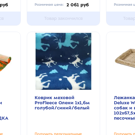
 руб
2 061 руб
Розничная цена:
Розничная ц
ся
Товар закончился
Това
Коврик меховой
Лежанка
и
ProFleece Олени 1х1,6м
Deluxe W
голубой/синий/белый
собак и
102х67,5
ДКА
песочны
ые
Получить персональные
Получить 