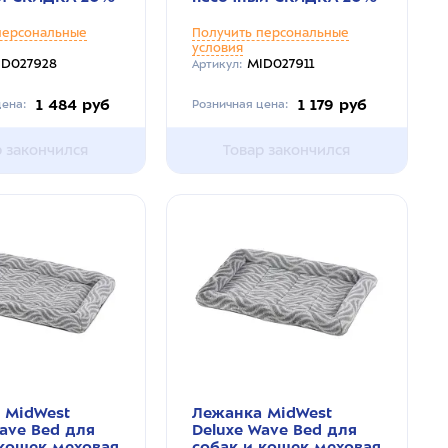
персональные
Получить персональные
условия
ID027928
MID027911
Артикул:
1 484 руб
1 179 руб
ена:
Розничная цена:
р закончился
Товар закончился
 MidWest
Лежанка MidWest
ave Bed для
Deluxe Wave Bed для
 кошек меховая
собак и кошек меховая