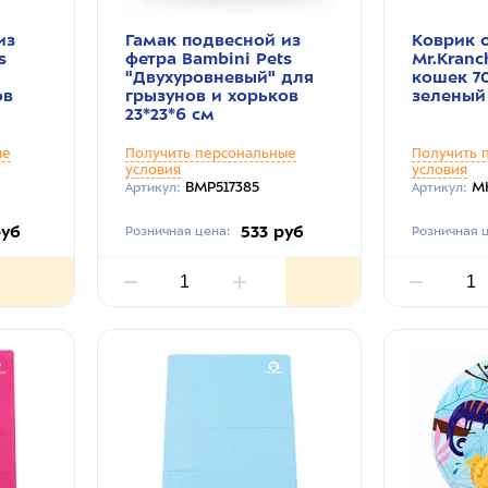
из
Гамак подвесной из
Коврик
s
фетра Bambini Pets
Mr.Kranc
"Двухуровневый" для
кошек 7
ов
грызунов и хорьков
зеленый
23*23*6 см
ые
Получить персональные
Получить 
условия
условия
BMP517385
M
Артикул:
Артикул:
руб
533 руб
Розничная цена:
Розничная ц