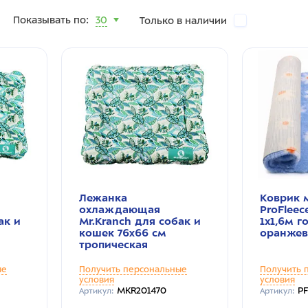
Показывать по:
30
Только в наличии
Лежанка
Коврик 
охлаждающая
ProFlee
ак и
Mr.Kranch для собак и
1х1,6м 
кошек 76x66 см
оранже
тропическая
ые
Получить персональные
Получить 
условия
условия
MKR201470
P
Артикул:
Артикул: