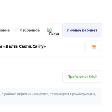
нение
Избранное
Личный кабинет
ы «Валта Cash&Carry»
Прайс-лист (xls)
к, в районе деревни Борисовка, территория ПромТехАльянс,