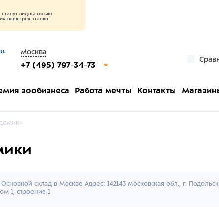
станут видны только
я всех трех этапов
я.
Москва
Срав
+7 (495) 797-34-73
емия зообизнеса
Работа мечты
Контакты
Магазин
 домики
мики
Основной склад в Москве Адрес: 142143 Московская обл., г. Подольс
ом 1, строение 1