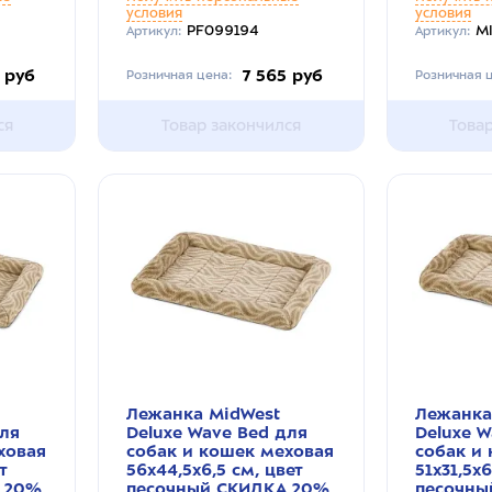
условия
условия
PF099194
M
Артикул:
Артикул:
 руб
7 565 руб
Розничная цена:
Розничная ц
ся
Товар закончился
Това
Лежанка MidWest
Лежанка
для
Deluxe Wave Bed для
Deluxe W
ховая
собак и кошек меховая
собак и
т
56х44,5х6,5 см, цвет
51х31,5х6
 20%
песочный СКИДКА 20%
песочны