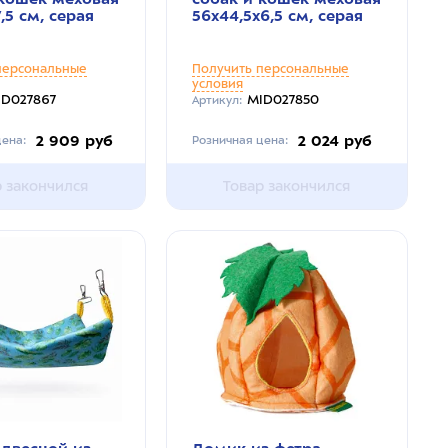
,5 см, серая
56х44,5х6,5 см, серая
персональные
Получить персональные
условия
ID027867
MID027850
Артикул:
2 909 руб
2 024 руб
ена:
Розничная цена:
р закончился
Товар закончился