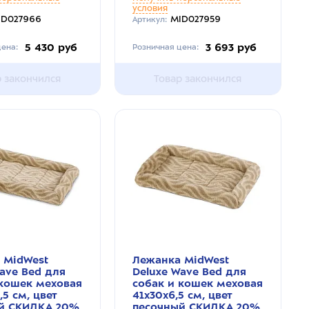
условия
ID027966
MID027959
Артикул:
5 430 руб
3 693 руб
ена:
Розничная цена:
р закончился
Товар закончился
 MidWest
Лежанка MidWest
ave Bed для
Deluxe Wave Bed для
 кошек меховая
собак и кошек меховая
,5 см, цвет
41х30х6,5 см, цвет
й СКИДКА 20%
песочный СКИДКА 20%