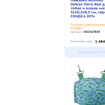
Лежанка MidWest
Deluxe Wave Bed 
собак и кошек ме
51х31,5х6,5 см, се
СКИДКА 20%
Получить персональн
условия
MID027843
Артикул:
1 48
Розничная цена:
Товар закончил