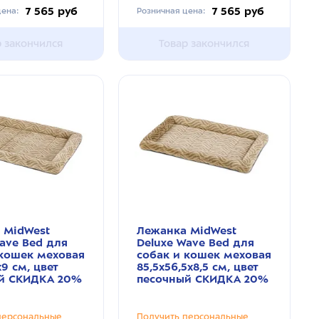
7 565 руб
7 565 руб
ена:
Розничная цена:
р закончился
Товар закончился
 MidWest
Лежанка MidWest
ave Bed для
Deluxe Wave Bed для
 кошек меховая
собак и кошек меховая
х9 см, цвет
85,5х56,5х8,5 см, цвет
й СКИДКА 20%
песочный СКИДКА 20%
персональные
Получить персональные