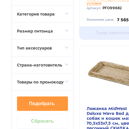
условия
PF099682
Артикул:
Категория товара
7 565
Розничная цена:
Размер питомца
Товар закончил
Тип аксессуаров
Страна-изготовитель
Товары по промокоду
Подобрать
Лежанка MidWest
Deluxe Wave Bed 
собак и кошек ме
70,5х53х7,5 см, цве
песочный СКИДКА