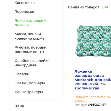
Когтеточки
Найдено товаров:
104
Переноски
Лежанки, коврики,
домики
Миски, поилки,
хранение корма
Рулетки, поводки,
ринговые ленты
Ошейники, шлейки,
намордники
Лежанка
Коляски
охлаждающая
Mr.Kranch для соб
Клетки, вольеры
кошек 91x68 см
тропическая
Умные трекеры
Получить персональн
условия
MKR201487
Артикул:
Цена