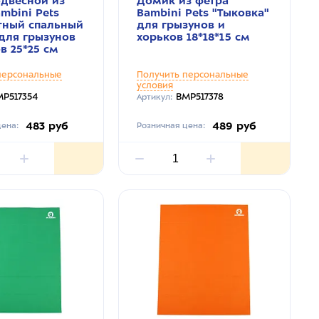
одвесной из
Домик из фетра
mbini Pets
Bambini Pets "Тыковка"
тный спальный
для грызунов и
для грызунов
хорьков 18*18*15 см
в 25*25 см
персональные
Получить персональные
условия
P517354
BMP517378
Артикул:
483 руб
489 руб
ена:
Розничная цена: