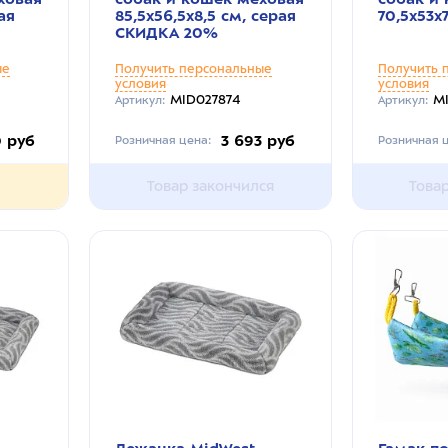
ая
85,5х56,5х8,5 см, серая
70,5х53х7
СКИДКА 20%
ые
Получить персональные
Получить 
условия
условия
MID027874
M
Артикул:
Артикул:
0 руб
3 693 руб
Розничная цена:
Розничная ц
Товар закончился
Това