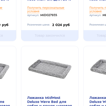
ые
Получить персональные
Получить 
условия
условия
MID027935
M
Артикул:
Артикул:
9 руб
2 024 руб
Розничная цена:
Розничная ц
ся
Товар закончился
Това
Лежанка MidWest
Лежанка
для
Deluxe Wave Bed для
Deluxe W
ховая
собак и кошек меховая
собак и