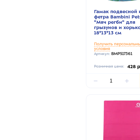
Гамак подвесной 
фетра Bambini Pet
"Мяч регби" для
грызунов и хорьк
18*13*13 см
Получить персональн
условия
BMP517361
Артикул:
428 
Розничная цена: