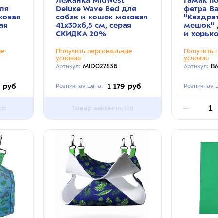
Лежанка MidWest
Гамак п
для
Deluxe Wave Bed для
фетра Ba
ховая
собак и кошек меховая
"Квадра
рая
41х30х6,5 см, серая
мешок" 
СКИДКА 20%
и хорько
ые
Получить персональные
Получить 
условия
условия
MID027836
BM
Артикул:
Артикул:
4 руб
1 179 руб
Розничная цена:
Розничная ц
ся
Товар закончился