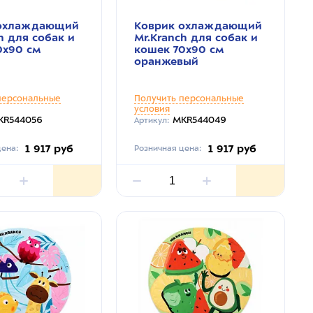
 охлаждающий
Коврик охлаждающий
h для собак и
Mr.Kranch для собак и
0х90 см
кошек 70х90 см
оранжевый
персональные
Получить персональные
условия
KR544056
MKR544049
Артикул:
1 917 руб
1 917 руб
ена:
Розничная цена: