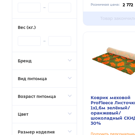
2 772
Розничная цена:
Товар закончил
Вес (кг.)
Бренд
Вид питомца
Возраст питомца
Коврик меховой
ProFleece Листочк
1х1,6м зелёный/
оранжевый/
Цвет
шоколадный СКИ
30%
Размер изделия
Получить персональн