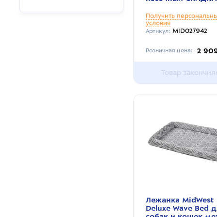
Получить персональн
условия
MID027942
Артикул:
2 90
Розничная цена:
Товар закончил
Лежанка MidWest
Deluxe Wave Bed 
собак и кошек ме