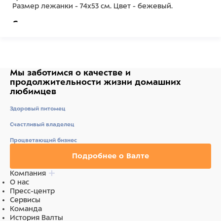
Размер лежанки - 74х53 см. Цвет - бежевый.
Состав
Полиэстерфайбер, латексный спонж - наполнитель;
35% хлопок, 65% полиэстер - основа; 100%
акрилфайбер - верхнее покрытие.
Мы заботимся о качестве
и
продолжительности жизни
домашних
любимцев
Здоровый питомец
Счастливый владелец
Процветающий бизнес
Подробнее о Валте
Компания
О нас
Пресс-центр
Сервисы
Команда
История Валты