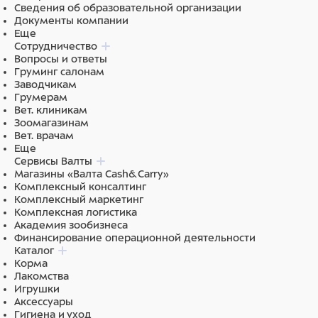
Сведения об образовательной организации
Документы компании
Еще
Сотрудничество
Вопросы и ответы
Груминг салонам
Заводчикам
Грумерам
Вет. клиникам
Зоомагазинам
Вет. врачам
Еще
Сервисы Валты
Магазины «Валта Cash&Carry»
Комплексный консалтинг
Комплексный маркетинг
Комплексная логистика
Академия зообизнеса
Финансирование операционной деятельности
Каталог
Корма
Лакомства
Игрушки
Аксессуары
Гигиена и уход