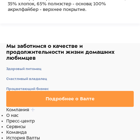
35% хлопок, 65% полиэстер - основа; 100%
акрилфайбер - верхнее покрытие.
Состав
Полиэстерфайбер, латексный спонж - наполнитель;
35% хлопок, 65% полиэстер - основа; 100%
акрилфайбер - верхнее покрытие.
Мы заботимся о качестве
и
продолжительности жизни
домашних
любимцев
Здоровый питомец
Счастливый владелец
Процветающий бизнес
Подробнее о Валте
Компания
О нас
Пресс-центр
Сервисы
Команда
История Валты