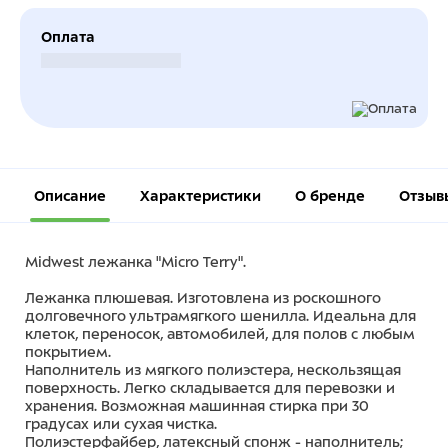
Оплата
Безналичный расчет
Описание
Характеристики
О бренде
Отзыв
Midwest лежанка "Micro Terry".
Лежанка плюшевая. Изготовлена из роскошного
долговечного ультрамягкого шенилла. Идеальна для
клеток, переносок, автомобилей, для полов с любым
покрытием.
Наполнитель из мягкого полиэстера, нескользящая
поверхность. Легко складывается для перевозки и
хранения. Возможная машинная стирка при 30
градусах или сухая чистка.
Полиэстерфайбер, латексный спонж - наполнитель;