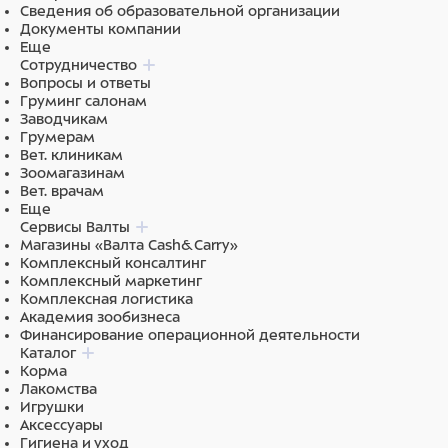
Сведения об образовательной организации
Документы компании
Еще
Сотрудничество
Вопросы и ответы
Груминг салонам
Заводчикам
Грумерам
Вет. клиникам
Зоомагазинам
Вет. врачам
Еще
Сервисы Валты
Магазины «Валта Cash&Carry»
Комплексный консалтинг
Комплексный маркетинг
Комплексная логистика
Академия зообизнеса
Финансирование операционной деятельности
Каталог
Корма
Лакомства
Игрушки
Аксессуары
Гигиена и уход