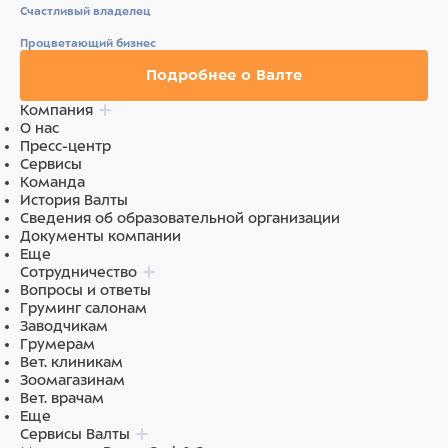
люльку).
Счастливый владелец
Габариты коляски в собранном виде:
Процветающий бизнес
Подробнее о Валте
— Длина: 70 см.
— Ширина: 38 см.
Компания
— Высота (от колес до ручки в максимальном
О нас
положении): 100 см.
Пресс-центр
Сервисы
Габариты коляски в разобранном виде:
Команда
История Валты
— Длина: 60 см.
Сведения об образовательной организации
— Ширина: 38 см.
Документы компании
— Высота (от пола до верхней точки): 26 см.
Еще
Сотрудничество
Размеры люльки и матраса:
Вопросы и ответы
Груминг салонам
— Люлька: длина 53 см; ширина 30 см; высота 49 см.
Заводчикам
— Матрас: длина 53 см; ширина 30 см; высота 2 см.
Грумерам
Вет. клиникам
Размер дополнительной люльки:
Зоомагазинам
Вет. врачам
— Длина: 54 см.
Еще
— Ширина: 31 см.
Сервисы Валты
— Высота: 37 см.