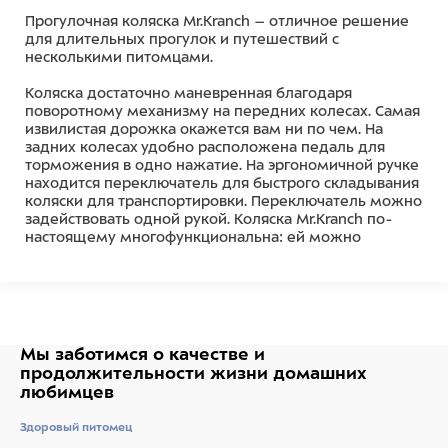
Прогулочная коляска Mr.Kranch – отличное решение
для длительных прогулок и путешествий с
несколькими питомцами.
Коляска достаточно маневренная благодаря
поворотному механизму на передних колесах. Самая
извилистая дорожка окажется вам ни по чем. На
задних колесах удобно расположена педаль для
торможения в одно нажатие. На эргономичной ручке
находится переключатель для быстрого складывания
коляски для транспортировки. Переключатель можно
задействовать одной рукой. Коляска Mr.Kranch по-
настоящему многофункциональна: ей можно
пользоваться по прямому назначению, также и
использовать как переноску. Обе корзины
отсоединяются. Так вы получите полноценные два
товара в одном: одну корзину возможно оставить на
шасси, а другую в постоянно отсоединенном виде
использовать как переноску. Внутри предусмотрен
Мы заботимся о качестве
и
ремень безопасности для питомца.
продолжительности жизни
домашних
любимцев
Технические характеристики:
Здоровый питомец
Максимальная нагрузка: до 20 кг (10 кг на каждую