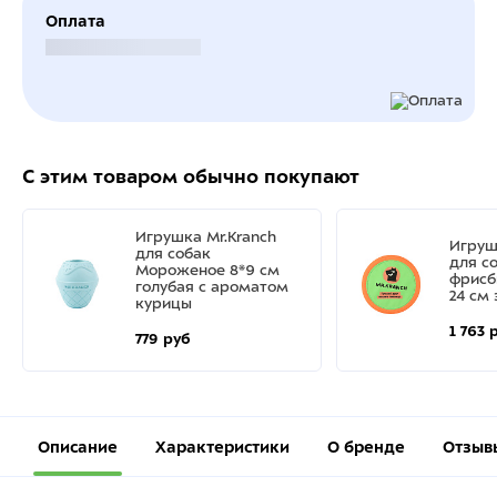
Оплата
Безналичный расчет
С этим товаром обычно покупают
Игрушка Mr.Kranch
Игруш
для собак
для с
Мороженое 8*9 см
фрисб
голубая с ароматом
24 см
курицы
1 763 
779 руб
Описание
Характеристики
О бренде
Отзыв