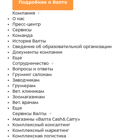
Подробнее о Валте
Компания
О нас
Пресс-центр
Сервисы
Команда
История Валты
Сведения об образовательной организации
Документы компании
Еще
Сотрудничество
Вопросы и ответы
Груминг салонам
Заводчикам
Грумерам
Вет. клиникам
Зоомагазинам
Вет. врачам
Еще
Сервисы Валты
Магазины «Валта Cash&Carry»
Комплексный консалтинг
Комплексный маркетинг
Комплексная логистика