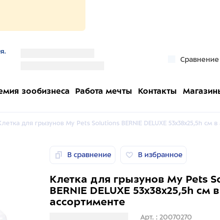
я.
''
Сравнение
''
емия зообизнеса
Работа мечты
Контакты
Магазин
Клетка для грызунов My Pets Solutions BERNIE DELUXE 53x38x25,5h см 
В сравнение
В избранное
Клетка для грызунов My Pets So
BERNIE DELUXE 53x38x25,5h см в
ассортименте
Загрузка информации
Арт. : 20070270