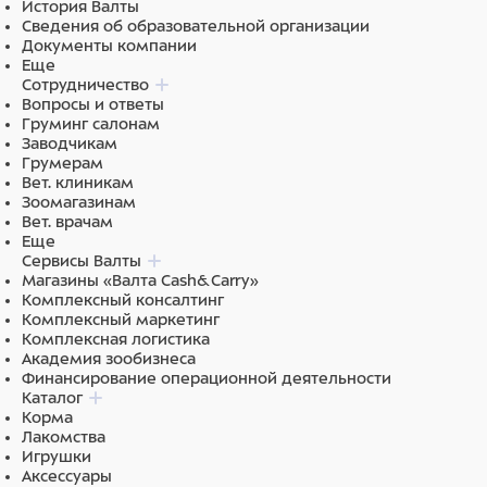
История Валты
Сведения об образовательной организации
Документы компании
Еще
Сотрудничество
Вопросы и ответы
Груминг салонам
Заводчикам
Грумерам
Вет. клиникам
Зоомагазинам
Вет. врачам
Еще
Сервисы Валты
Магазины «Валта Cash&Carry»
Комплексный консалтинг
Комплексный маркетинг
Комплексная логистика
Академия зообизнеса
Финансирование операционной деятельности
Каталог
Корма
Лакомства
Игрушки
Аксессуары