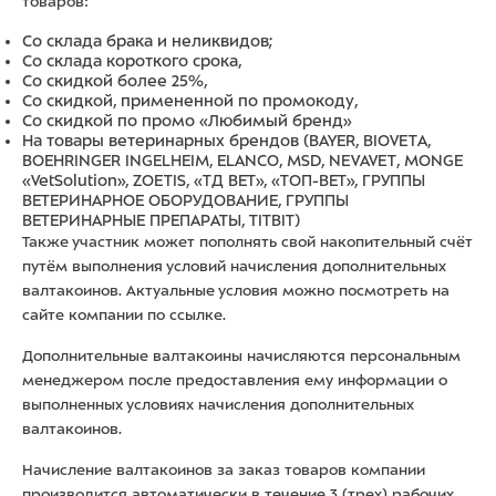
товаров:
Cо склада брака и неликвидов;
Со склада короткого срока,
Со скидкой более 25%,
Со скидкой, примененной по промокоду,
Со скидкой по промо «Любимый бренд»
На товары ветеринарных брендов (BAYER, BIOVETA,
BOEHRINGER INGELHEIM, ELANCO, MSD, NEVAVET, MONGE
«VetSolution», ZOETIS, «ТД ВЕТ», «ТОП-ВЕТ», ГРУППЫ
ВЕТЕРИНАРНОЕ ОБОРУДОВАНИЕ, ГРУППЫ
ВЕТЕРИНАРНЫЕ ПРЕПАРАТЫ, TITBIT)
Также участник может пополнять свой накопительный счёт
путём выполнения условий начисления дополнительных
валтакоинов. Актуальные условия можно посмотреть на
сайте компании по
ссылке.
Дополнительные валтакоины начисляются персональным
менеджером после предоставления ему информации о
выполненных условиях начисления дополнительных
валтакоинов.
Начисление валтакоинов за заказ товаров компании
производится автоматически в течение 3 (трех) рабочих