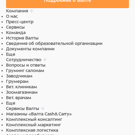
Подробнее о Валте
Компания
О нас
Пресс-центр
Сервисы
Команда
История Валты
Сведения об образовательной организации
Документы компании
Еще
Сотрудничество
Вопросы и ответы
Груминг салонам
Заводчикам
Грумерам
Вет. клиникам
Зоомагазинам
Вет. врачам
Еще
Сервисы Валты
Магазины «Валта Cash&Carry»
Комплексный консалтинг
Комплексный маркетинг
Комплексная логистика