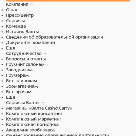
Компания
О нас
Пресс-центр
Сервисы
Команда
История Валты
Сведения об образовательной организации
Документы компании
Еще
Сотрудничество
Вопросы и ответы
Груминг салонам
Заводчикам
Грумерам
Вет. клиникам
Зоомагазинам
Вет. врачам
Еще
Сервисы Валты
Магазины «Валта Cash&Carry»
Комплексный консалтинг
Комплексный маркетинг
Комплексная логистика
Академия зообизнеса
Финансирование операционной деятельности