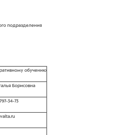
ного подразделения
оративному обучению
талья Борисовна
797-34-73
valta.ru