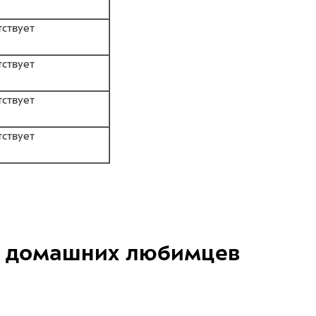
тствует
тствует
тствует
тствует
домашних любимцев