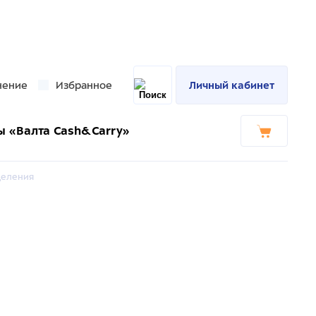
нение
Избранное
Личный кабинет
ы «Валта Cash&Carry»
деления