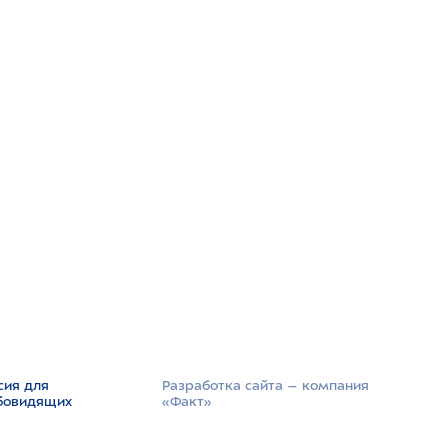
сия для
Разработка сайта –­ компания
бовидящих
«Факт»