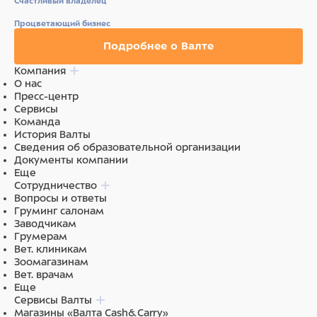
Счастливый владелец
Процветающий бизнес
Подробнее о Валте
Компания
О нас
Пресс-центр
Сервисы
Команда
История Валты
Сведения об образовательной организации
Документы компании
Еще
Сотрудничество
Вопросы и ответы
Груминг салонам
Заводчикам
Грумерам
Вет. клиникам
Зоомагазинам
Вет. врачам
Еще
Сервисы Валты
Магазины «Валта Cash&Carry»