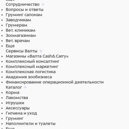
Сотрудничество
Вопросы и ответы
Груминг салонам
Заводчикам
Грумерам
Вет. клиникам
Зоомагазинам
Вет. врачам
Еще
Сервисы Валты
Магазины «Валта Cash&Carry»
Комплексный консалтинг
Комплексный маркетинг
Комплексная логистика
Академия зообизнеса
Финансирование операционной деятельности
Каталог
Корма
Лакомства
Игрушки
Аксессуары
Гигиена и уход
Груминг
Наполнители и туалеты
Еще