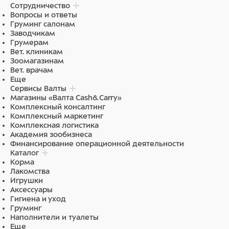
Сотрудничество
Вопросы и ответы
Груминг салонам
Заводчикам
Грумерам
Вет. клиникам
Зоомагазинам
Вет. врачам
Еще
Сервисы Валты
Магазины «Валта Cash&Carry»
Комплексный консалтинг
Комплексный маркетинг
Комплексная логистика
Академия зообизнеса
Финансирование операционной деятельности
Каталог
Корма
Лакомства
Игрушки
Аксессуары
Гигиена и уход
Груминг
Наполнители и туалеты
Еще