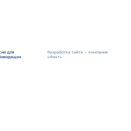
сия для
Разработка сайта –­ компания
бовидящих
«Факт»