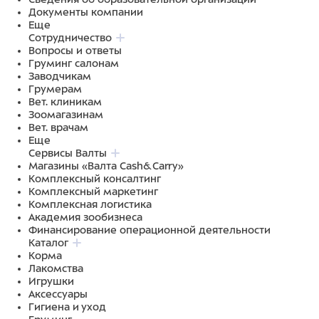
Документы компании
Еще
Сотрудничество
Вопросы и ответы
Груминг салонам
Заводчикам
Грумерам
Вет. клиникам
Зоомагазинам
Вет. врачам
Еще
Сервисы Валты
Магазины «Валта Cash&Carry»
Комплексный консалтинг
Комплексный маркетинг
Комплексная логистика
Академия зообизнеса
Финансирование операционной деятельности
Каталог
Корма
Лакомства
Игрушки
Аксессуары
Гигиена и уход