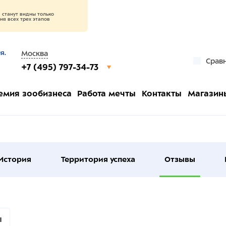
станут видны только
я всех трех этапов
я.
Москва
Срав
+7 (495) 797-34-73
емия зообизнеса
Работа мечты
Контакты
Магазин
История
Территория успеха
Отзывы
ы