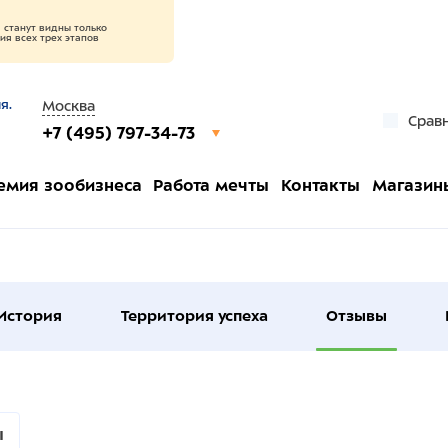
станут видны только
я всех трех этапов
я.
Москва
Срав
+7 (495) 797-34-73
емия зообизнеса
Работа мечты
Контакты
Магазин
История
Территория успеха
Отзывы
ы