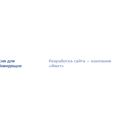
сия для
Разработка сайта –­ компания
бовидящих
«Факт»