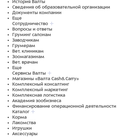
История Валты
Сведения об образовательной организации
Документы компании
Еще
Сотрудничество
Вопросы и ответы
Груминг салонам
Заводчикам
Грумерам
Вет. клиникам
Зоомагазинам
Вет. врачам
Еще
Сервисы Валты
Магазины «Валта Cash&Carry»
Комплексный консалтинг
Комплексный маркетинг
Комплексная логистика
Академия зообизнеса
Финансирование операционной деятельности
Каталог
Корма
Лакомства
Игрушки
Аксессуары