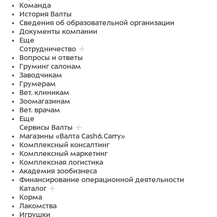
Команда
История Валты
Сведения об образовательной организации
Документы компании
Еще
Сотрудничество
Вопросы и ответы
Груминг салонам
Заводчикам
Грумерам
Вет. клиникам
Зоомагазинам
Вет. врачам
Еще
Сервисы Валты
Магазины «Валта Cash&Carry»
Комплексный консалтинг
Комплексный маркетинг
Комплексная логистика
Академия зообизнеса
Финансирование операционной деятельности
Каталог
Корма
Лакомства
Игрушки