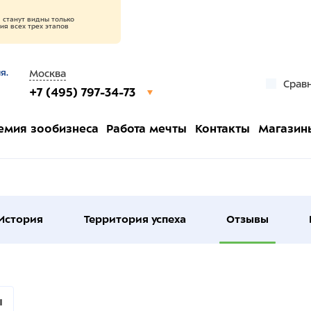
станут видны только
я всех трех этапов
я.
Москва
Срав
+7 (495) 797-34-73
емия зообизнеса
Работа мечты
Контакты
Магазин
История
Территория успеха
Отзывы
ы