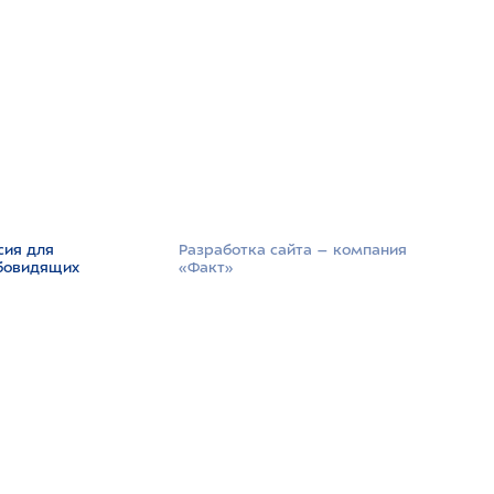
сия для
Разработка сайта –­ компания
бовидящих
«Факт»