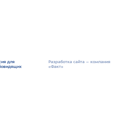
сия для
Разработка сайта –­ компания
бовидящих
«Факт»