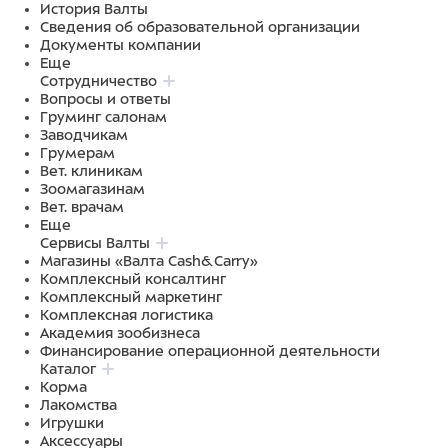
История Валты
Сведения об образовательной организации
Документы компании
Еще
Сотрудничество
Вопросы и ответы
Груминг салонам
Заводчикам
Грумерам
Вет. клиникам
Зоомагазинам
Вет. врачам
Еще
Сервисы Валты
Магазины «Валта Cash&Carry»
Комплексный консалтинг
Комплексный маркетинг
Комплексная логистика
Академия зообизнеса
Финансирование операционной деятельности
Каталог
Корма
Лакомства
Игрушки
Аксессуары