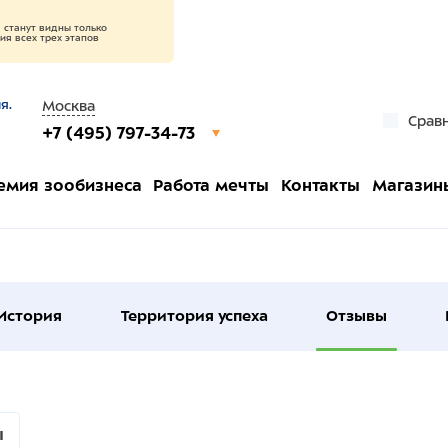
станут видны только
я всех трех этапов
я.
Москва
Срав
+7 (495) 797-34-73
емия зообизнеса
Работа мечты
Контакты
Магазин
История
Территория успеха
Отзывы
ы