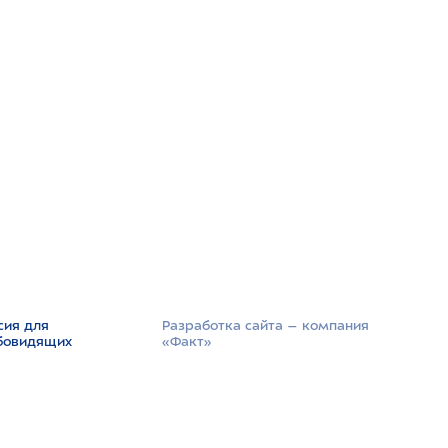
сия для
Разработка сайта –­ компания
бовидящих
«Факт»