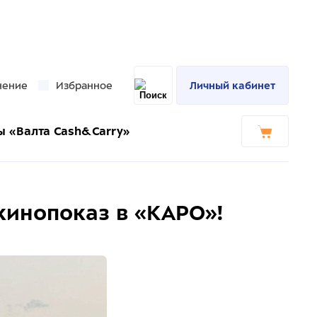
нение
Избранное
Личный кабинет
ы «Валта Cash&Carry»
кинопоказ в «КАРО»!