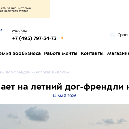
станут видны только
я всех трех этапов
я.
Москва
Срав
+7 (495) 797-34-73
емия зообизнеса
Работа мечты
Контакты
Магазин
ний дог-френдли кинопоказ в «КАРО»!
ает на летний дог-френдли 
14 МАЯ 2026