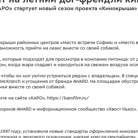
КАРО» стартует новый сезон проекта «Кинокрыша
 крыши районных центров «Место встречи София» и «Место 
можность прийти на сеанс вместе со своей собакой.
 которые подходят для просмотра в компании питомца: от
ом, когда жара спадает и находиться на свежем воздухе осо
чтобы он мог уютно устроиться рядом с владельцем. В спец
Mr.Kranch и угощения от бренда AWARD. На площадке обустро
ки вместе со своей собакой.
ите на сайте «КАРО».
https://karofilm.ru/
кормов AWARD и информационное сообщество «Хвост Ньюс».
 1997 году, установила новые стандарты оформления киноза
показа и звукового оснащения, мягкие кресла-реклайнеры,